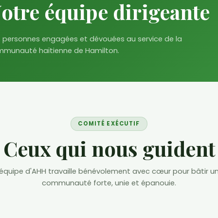
otre équipe dirigeante
 personnes engagées et dévouées au service de la
munauté haïtienne de Hamilton.
COMITÉ EXÉCUTIF
Ceux qui nous guident
'équipe d'AHH travaille bénévolement avec cœur pour bâtir u
communauté forte, unie et épanouie.