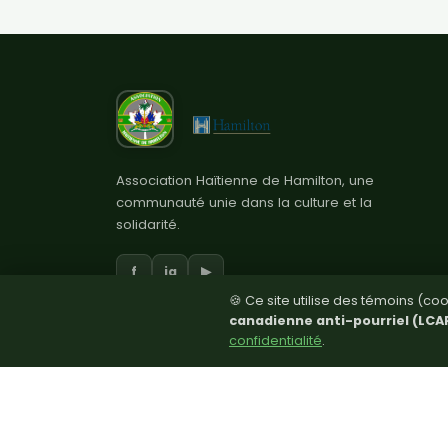
Association Haïtienne de Hamilton, une
communauté unie dans la culture et la
solidarité.
f
ig
▶
🍪 Ce site utilise des témoins (c
canadienne anti-pourriel (LCA
confidentialité
.