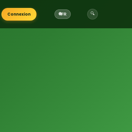
🔍
Connexion
🌐
FR