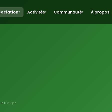
sociation
Activités
Communauté
À propos
▾
▾
▾
ueil
›
Équipe