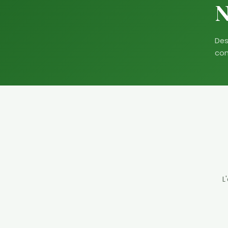
N
Des
com
L