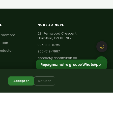
E
NOUS JOINDRE
231 Fernwood Crescent
e membre
Hamilton, ON L8T 3L7
n don
905-818-8269
🌙
ontacter
905-519-7967
contact@ahhamilton.ca
💬
Rejoignez notre groupe WhatsApp !
Accepter
Refuser