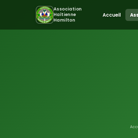
Association
Accueil
As
Haïtienne
Hamilton
Acc