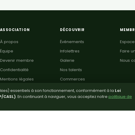
ASSOCIATION
DÉCOUVRIR
MEMBR
À propos
Événements
Espac
Équipe
Infolettres
Faire u
Devenir membre
Galerie
Nous c
Confidentialité
Nos talents
Mentions légales
Commerces
Petites annonces
ookies) essentiels à son fonctionnement, conformément à la
Loi
P/CASL)
. En continuant à naviguer, vous acceptez notre
politique de
Intégration
Langue créole
Recettes haïtiennes
Mur de fierté